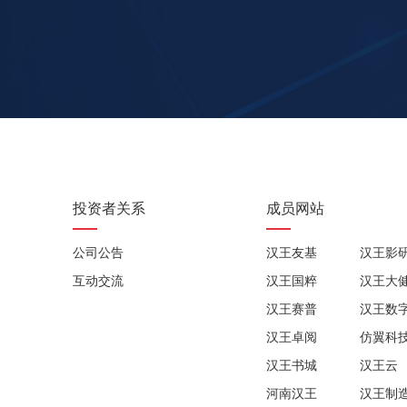
投资者关系
成员网站
公司公告
汉王友基
汉王影
互动交流
汉王国粹
汉王大
汉王赛普
汉王数
汉王卓阅
仿翼科
汉王书城
汉王云
河南汉王
汉王制