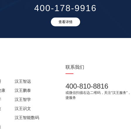
400-178-9916
查看详情
联系我们
研
汉王智远
400-810-8816
健康
汉王鹏泰
或微信扫描右边二维码，关注“汉王服务”
捷服务
字
汉王智学
技
汉王识文
汉王智能数码
造