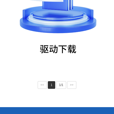
<<
1
1/1
>>