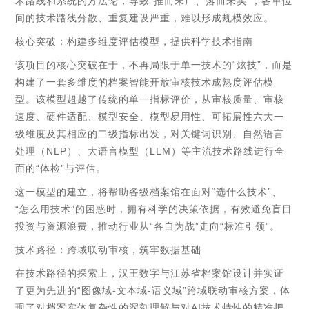
术路线和系统的方法论，导致“推而未广、落而未实”，各单位
间的技术路线分散、重复建设严重，难以形成规模效应。
核心突破：构建多维度评估模型，提供科学技术指南
该项目的核心突破在于，不再局限于单一技术的“炫技”，而是
构建了一套多维度的档案智能开放审核技术成熟度评估模
型。该模型超越了传统的单一指标评价，从审核质量、审核
速度、硬件适配、模型安全、模型易用性、可拓展性六大一
级维度及其相应的二级指标出发，对关键词识别、自然语言
处理（NLP）、大语言模型（LLM）等主流技术路线进行全
面的“体检”与评估。
这一模型的建立，将帮助各级档案馆在面对“选什么技术”、
“怎么用技术”的困惑时，拥有科学的决策依据，有效避免盲目
投资与资源浪费，推动行业从“各自为战”走向“标准引领”。
技术路径：跨域联动审核，筑牢数据基础
在技术路径的探索上，汉王数字与江苏省档案馆设计并实证
了更为先进的“图像域-文本域-语义域”跨域联动审核方案，体
现了对档案实体复杂性的深刻理解与对AI技术特性的精准把