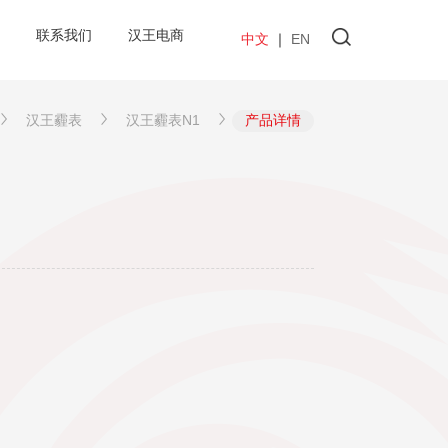
联系我们
汉王电商
中文
｜
EN
汉王霾表
汉王霾表N1
产品详情