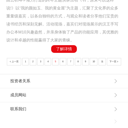
说!》以“我的颜如玉、我的黄金屋”为主题，汇聚了文化界的众多
重量级嘉宾，以各自独特的方式，与观众和读者分享他们宝贵的
读书经历和深刻见解。活动现场，嘉宾们对现场展示的汉王手写
办公本M10兴趣盎然，并亲身体验了产品的功能应用，其优雅的
设计和卓越的性能赢得了大家的青睐。
了解详情
< 上一页
1
2
3
4
5
6
7
8
9
10
11
下一页 >
投资者关系
成员网站
联系我们