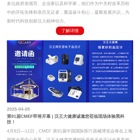
多位政府老领导、企业家以及科学家，他们作为中关村改革历程
中的开拓先锋和亲历见证者，重温奋斗初心，凝聚发展共识，为
新时代科技创新注入精神动力。
了解详情
2025-04-05
第91届CMEF即将开幕 | 汉王大健康诚邀您莅临现场体验黑科
技！
4月8日—11日，CMEF·第91届中国国际医疗器械博览会将在上海
国家会展中心开幕，汉王大健康将携柯氏音电子血压计全系亮相