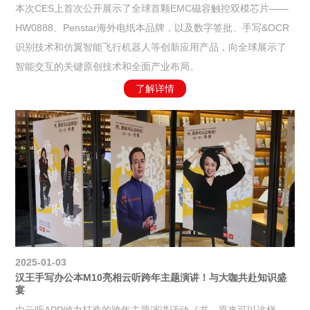
本次CES上首次公开展示了全球首颗EMC磁容触控双模芯片——
HW0888、Penstar海外电纸本品牌，以及数字签批、手写&OCR
识别技术和仿翼智能飞行机器人等创新应用产品，向全球展示了
智能交互的关键原创技术和全面产业布局。
了解详情
2025-01-03
汉王手写办公本M10亮相云听跨年主题演讲！与大咖共赴知识盛
宴
由云听APP倾力打造的跨年主题演讲活动《书，原来可以这样