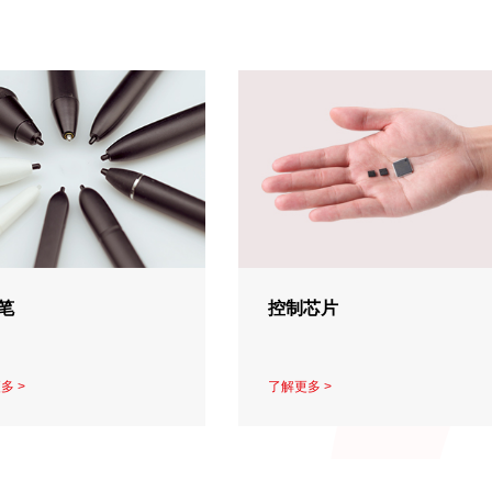
笔
控制芯片
多 >
了解更多 >